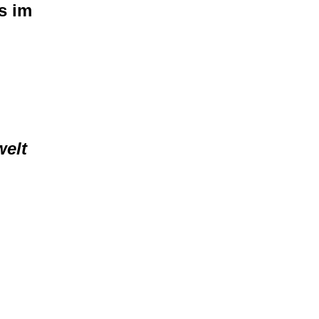
s im
welt