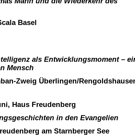
as Mann und die Wiederkehr des
Scala Basel
ntelligenz als Entwicklungsmoment – ei
en Mensch
mban-Zweig Überlingen/Rengoldshause
Juni, Haus Freudenberg
ungsgeschichten in den Evangelien
reudenberg am Starnberger See